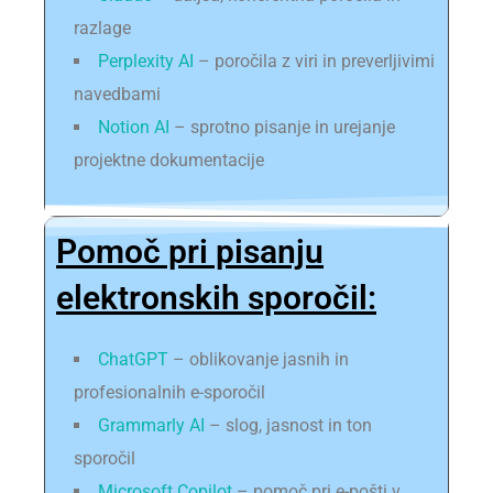
razlage
Perplexity AI
– poročila z viri in preverljivimi
navedbami
Notion AI
– sprotno pisanje in urejanje
projektne dokumentacije
Pomoč pri pisanju
elektronskih sporočil:
ChatGPT
– oblikovanje jasnih in
profesionalnih e-sporočil
Grammarly AI
– slog, jasnost in ton
sporočil
Microsoft Copilot
– pomoč pri e-pošti v