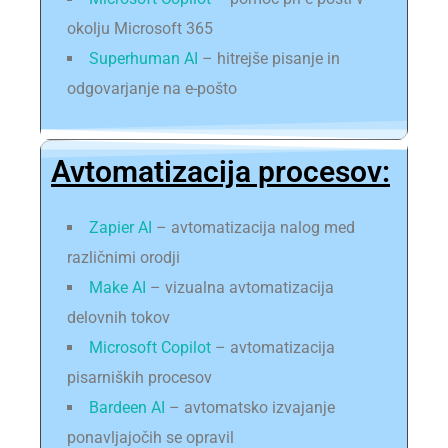
okolju Microsoft 365
Superhuman AI
– hitrejše pisanje in
odgovarjanje na e-pošto
Avtomatizacija procesov:
Zapier AI
– avtomatizacija nalog med
različnimi orodji
Make AI
– vizualna avtomatizacija
delovnih tokov
Microsoft Copilot
– avtomatizacija
pisarniških procesov
Bardeen AI
– avtomatsko izvajanje
ponavljajočih se opravil