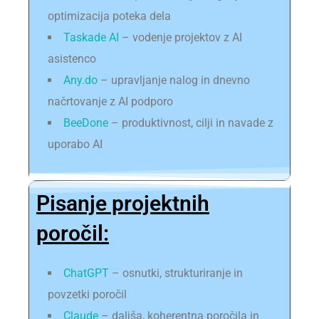
optimizacija poteka dela
Taskade AI
– vodenje projektov z AI
asistenco
Any.do
– upravljanje nalog in dnevno
načrtovanje z AI podporo
BeeDone
– produktivnost, cilji in navade z
uporabo AI
Pisanje projektnih
poročil:
ChatGPT
– osnutki, strukturiranje in
povzetki poročil
Claude
– daljša, koherentna poročila in