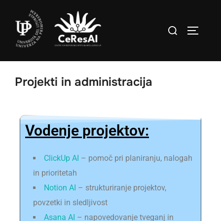
Projekti in administracija
Vodenje projektov:
ClickUp AI
– pomoč pri planiranju, nalogah
in prioritetah
Notion AI
– strukturiranje projektov,
povzetki in sledljivost
Asana AI
– napovedovanje tveganj in