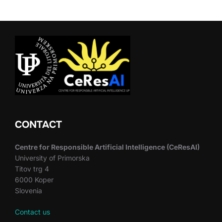
CONTACT
Centre for Responsible Artificial Intelligence (CeResAI)
University of Primorska
Titov trg 4
6000 Koper
Slovenia
Contact us