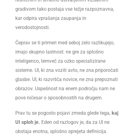
gradivom tako postaja vse težje razpoznavna,
kar odpira vprašanja zaupanja in
verodostojnosti.
Čeprav se ti primeri med seboj zelo razlikujejo,
imajo skupno lastnost: ne gre za splošno
inteligenco, temveč za ozko specializirane
sisteme. UI, ki zna voziti avto, ne zna priporočati
glasbe. UI, ki razvršča novice, ne zna prepoznati
obrazov. Uspešnost na enem področju nam ne
pove ničesar o sposobnostih na drugem.
Prav tu se pogosto pojavi zmeda glede tega,
kaj
UI sploh je.
Eden od razlogov je, da za UI ne
obstaja enotna, splošno sprejeta definicija.