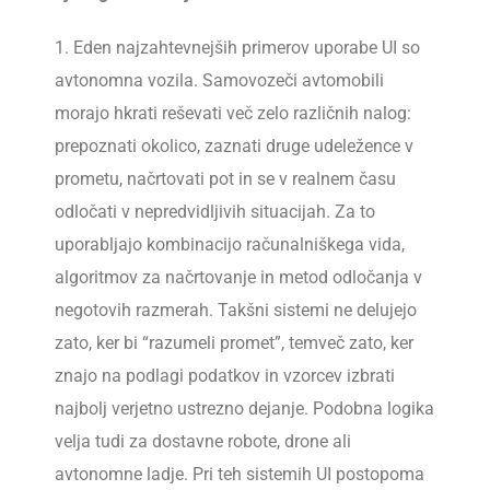
1. Eden najzahtevnejših primerov uporabe UI so
avtonomna vozila. Samovozeči avtomobili
morajo hkrati reševati več zelo različnih nalog:
prepoznati okolico, zaznati druge udeležence v
prometu, načrtovati pot in se v realnem času
odločati v nepredvidljivih situacijah. Za to
uporabljajo kombinacijo računalniškega vida,
algoritmov za načrtovanje in metod odločanja v
negotovih razmerah. Takšni sistemi ne delujejo
zato, ker bi “razumeli promet”, temveč zato, ker
znajo na podlagi podatkov in vzorcev izbrati
najbolj verjetno ustrezno dejanje. Podobna logika
velja tudi za dostavne robote, drone ali
avtonomne ladje. Pri teh sistemih UI postopoma