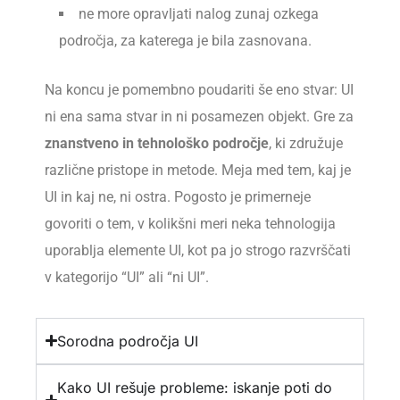
ne more opravljati nalog zunaj ozkega
področja, za katerega je bila zasnovana.
Na koncu je pomembno poudariti še eno stvar: UI
ni ena sama stvar in ni posamezen objekt. Gre za
znanstveno in tehnološko področje
, ki združuje
različne pristope in metode. Meja med tem, kaj je
UI in kaj ne, ni ostra. Pogosto je primerneje
govoriti o tem, v kolikšni meri neka tehnologija
uporablja elemente UI, kot pa jo strogo razvrščati
v kategorijo “UI” ali “ni UI”.
Sorodna področja UI
Kako UI rešuje probleme: iskanje poti do