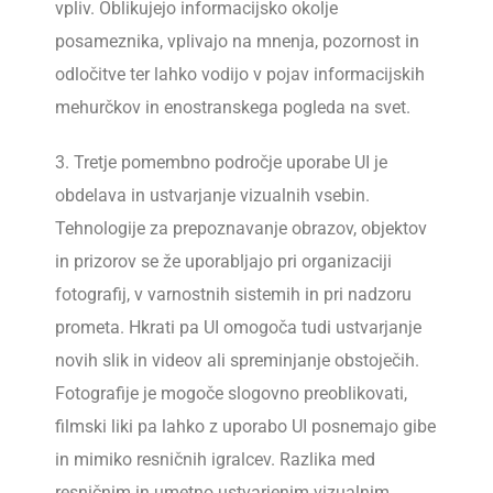
vpliv. Oblikujejo informacijsko okolje
posameznika, vplivajo na mnenja, pozornost in
odločitve ter lahko vodijo v pojav informacijskih
mehurčkov in enostranskega pogleda na svet.
3. Tretje pomembno področje uporabe UI je
obdelava in ustvarjanje vizualnih vsebin.
Tehnologije za prepoznavanje obrazov, objektov
in prizorov se že uporabljajo pri organizaciji
fotografij, v varnostnih sistemih in pri nadzoru
prometa. Hkrati pa UI omogoča tudi ustvarjanje
novih slik in videov ali spreminjanje obstoječih.
Fotografije je mogoče slogovno preoblikovati,
filmski liki pa lahko z uporabo UI posnemajo gibe
in mimiko resničnih igralcev. Razlika med
resničnim in umetno ustvarjenim vizualnim