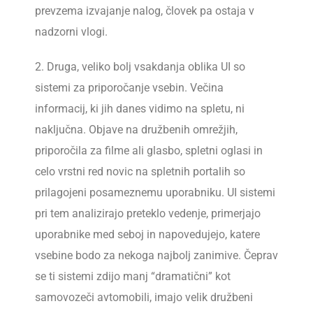
prevzema izvajanje nalog, človek pa ostaja v
nadzorni vlogi.
2. Druga, veliko bolj vsakdanja oblika UI so
sistemi za priporočanje vsebin. Večina
informacij, ki jih danes vidimo na spletu, ni
naključna. Objave na družbenih omrežjih,
priporočila za filme ali glasbo, spletni oglasi in
celo vrstni red novic na spletnih portalih so
prilagojeni posameznemu uporabniku. UI sistemi
pri tem analizirajo preteklo vedenje, primerjajo
uporabnike med seboj in napovedujejo, katere
vsebine bodo za nekoga najbolj zanimive. Čeprav
se ti sistemi zdijo manj “dramatični” kot
samovozeči avtomobili, imajo velik družbeni