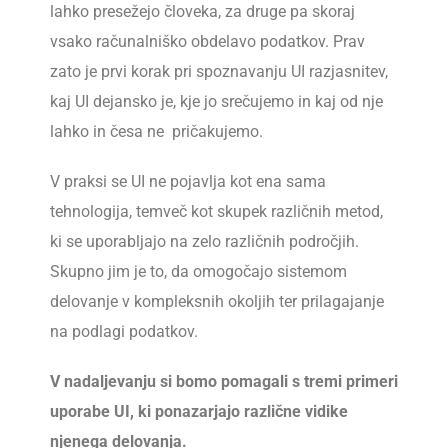
lahko presežejo človeka, za druge pa skoraj
vsako računalniško obdelavo podatkov. Prav
zato je prvi korak pri spoznavanju UI razjasnitev,
kaj UI dejansko je, kje jo srečujemo in kaj od nje
lahko in česa ne pričakujemo.
V praksi se UI ne pojavlja kot ena sama
tehnologija, temveč kot skupek različnih metod,
ki se uporabljajo na zelo različnih področjih.
Skupno jim je to, da omogočajo sistemom
delovanje v kompleksnih okoljih ter prilagajanje
na podlagi podatkov.
V nadaljevanju si bomo pomagali s tremi primeri
uporabe UI, ki ponazarjajo različne vidike
njenega delovanja.