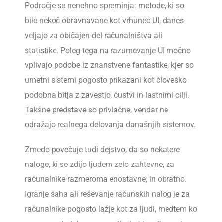
Področje se nenehno spreminja: metode, ki so
bile nekoč obravnavane kot vrhunec UI, danes
veljajo za običajen del računalništva ali
statistike. Poleg tega na razumevanje UI močno
vplivajo podobe iz znanstvene fantastike, kjer so
umetni sistemi pogosto prikazani kot človeško
podobna bitja z zavestjo, čustvi in lastnimi cilji.
Takšne predstave so privlačne, vendar ne
odražajo realnega delovanja današnjih sistemov.
Zmedo povečuje tudi dejstvo, da so nekatere
naloge, ki se zdijo ljudem zelo zahtevne, za
računalnike razmeroma enostavne, in obratno.
Igranje šaha ali reševanje računskih nalog je za
računalnike pogosto lažje kot za ljudi, medtem ko