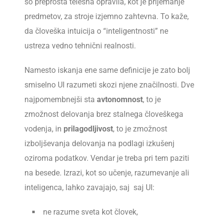
so preprosta telesna opravila, kot je prijemanje
predmetov, za stroje izjemno zahtevna. To kaže,
da človeška intuicija o “inteligentnosti” ne
ustreza vedno tehnični realnosti.
Namesto iskanja ene same definicije je zato bolj
smiselno UI razumeti skozi njene značilnosti. Dve
najpomembnejši sta
avtonomnost
, to je
zmožnost delovanja brez stalnega človeškega
vodenja, in
prilagodljivost
, to je zmožnost
izboljševanja delovanja na podlagi izkušenj
oziroma podatkov. Vendar je treba pri tem paziti
na besede. Izrazi, kot so učenje, razumevanje ali
inteligenca, lahko zavajajo, saj saj UI:
ne razume sveta kot človek,